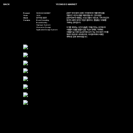
YEONSEO MARKET
Project
YEONSEO MARKET
은평구 연서시장의 브랜드 아이덴티티와 어플리케이션을
Year
2020
개발하고 사인시스템을 개편하였습니다. 연서시장은
Client
연서시장 상인회
은평구민에게 사랑받는 60년 전통의 시장으로, 지역 주민간의
Service
Brand Consulting
정서적 교류의 장이자 맛집이 즐비하고, 품질좋은 식재료를
Brand Identity
거래하는 장터입니다.
Signage System
Character Design
허기를 채워주는 시간과 달달한 기억을 만드는 공간에서의
Application Design System
사람들의 흐름을 물결과 같은 곡선의 형태로, 미래에도
사람들의 삶 속에서 늘 밝게 빛나고자 하는 연서시장의 의지를
행성의 모양으로 나타내었으며, 아이덴티티에서 비롯한
캐릭터도 함께 제작하였습니다.